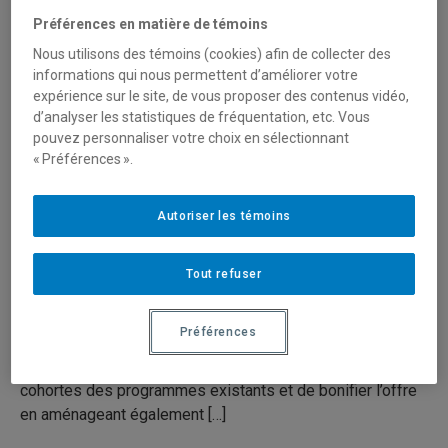
Préférences en matière de témoins
Nous utilisons des témoins (cookies) afin de collecter des
informations qui nous permettent d’améliorer votre
expérience sur le site, de vous proposer des contenus vidéo,
d’analyser les statistiques de fréquentation, etc. Vous
pouvez personnaliser votre choix en sélectionnant
« Préférences ».
Clinique universitaire de santé globale
Autoriser les témoins
Le projet, situé aux étages supérieurs du bâtiment qui
abritait autrefois les anciens locaux emblématiques du
Tout refuser
magasin Archambault (coin Sainte-Catherine et Berri),
consiste à regrouper différentes cliniques au sein d’un
Préférences
même espace afin de partager certaines fonctionnalités
communes, de répondre aux besoins grandissants des
cohortes des programmes existants et de bonifier l’offre
en aménageant également […]