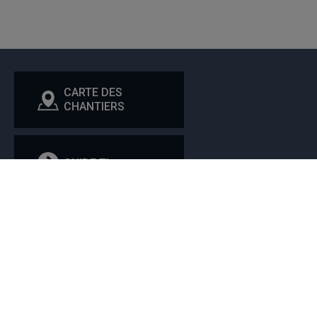
CARTE DES
CHANTIERS
GUIDE TI
Service de la planification et des projets
immobiliers
Nous joindre
UQAM - Université du Québec à Montréal