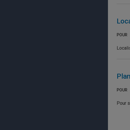
Loca
POUR
Locali
Plan
POUR
Pour s