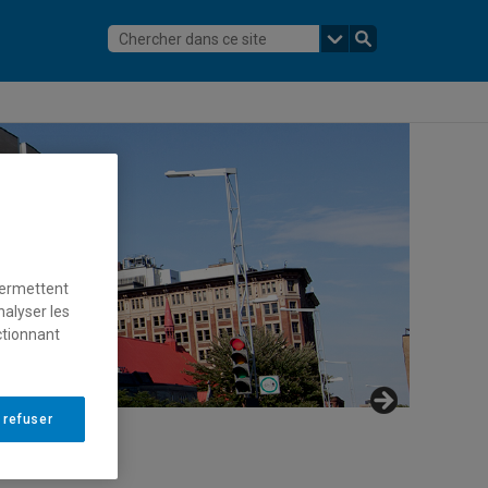
permettent
nalyser les
ctionnant
 refuser