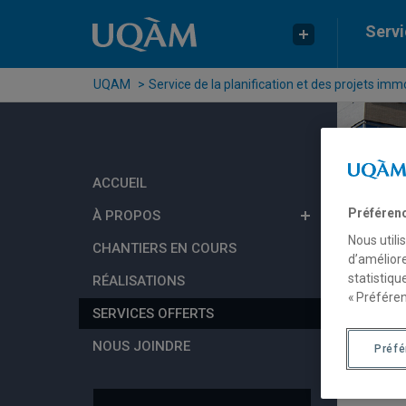
Passer au contenu
Accéder au menu principal
Accéder à la recherche
Servi
UQAM
Service de la planification et des projets immo
ACCUEIL
Préféren
À PROPOS
Nous utili
CHANTIERS EN COURS
d’améliore
statistiqu
RÉALISATIONS
« Préféren
SERVICES OFFERTS
NOUS JOINDRE
Préf