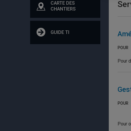
Ser
CARTE DES
CHANTIERS
GUIDE TI
Amén
POUR
Pour d
Gest
POUR
Pour o